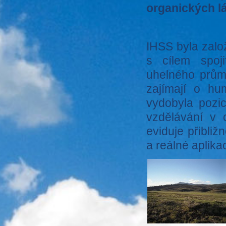
organických l
IHSS byla zalo
s cílem spoji
uhelného průmy
zajímají o hu
vydobyla pozic
vzdělávání v 
eviduje přibli
a reálné aplika