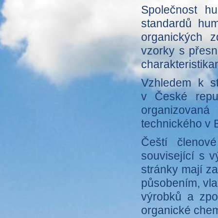
Společnost hu
standardů humi
organických z
vzorky s přes
charakteristika
Vzhledem k st
v České repu
organizovan
technického v 
Čeští členov
související s
stránky mají za
působením, vla
výrobků a zpop
organické chem