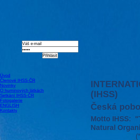
Přihlásit
Úvod
Členové IHSS-ČR
INTERNAT
Novinky
O huminových látkách
(IHSS)
Setkání IHSS-ČR
Fotogalerie
Česká pobo
ENGLISH
Kontakty
Motto IHSS:
"
Natural Organi
(