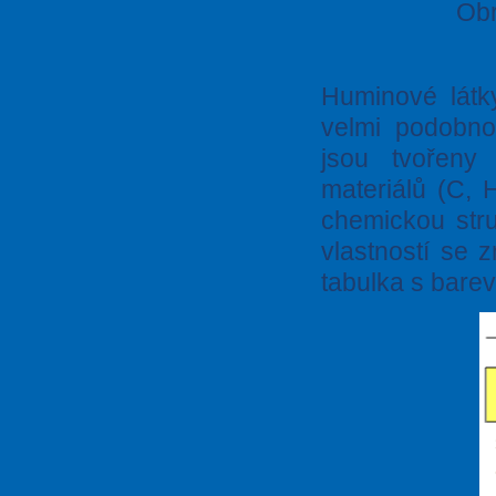
Obr
Huminové látk
velmi podobno
jsou tvořeny 
materiálů (C, H
chemickou stru
vlastností se z
tabulka s bare