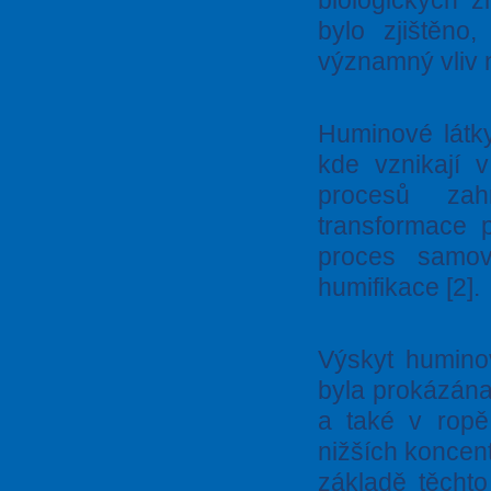
biologických 
bylo zjištěno
významný vliv n
Huminové látky
kde vznikají v
procesů zahr
transformace p
proces samo
humifikace [2].
Výskyt huminov
byla prokázána 
a také v ropě
nižších koncen
základě těcht