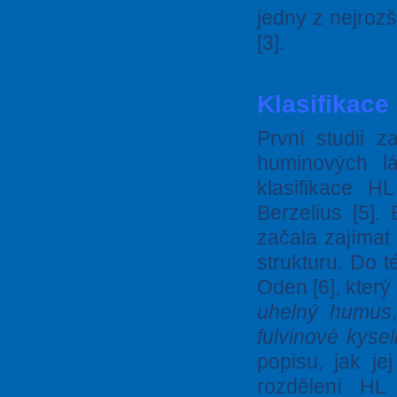
jedny z nejroz
[3].
Klasifikace
První studii 
huminových l
klasifikace H
Berzelius [5]
začala zajímat
strukturu. Do 
Oden [6], který
uhelný humus
fulvinové kysel
popisu, jak je
rozdělení HL