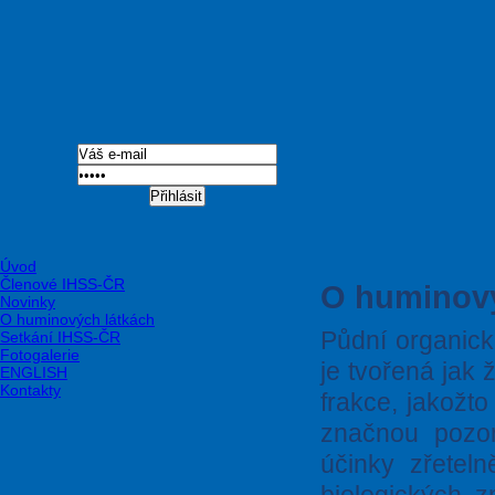
Přihlásit
Úvod
Členové IHSS-ČR
O huminový
Novinky
O huminových látkách
Půdní organick
Setkání IHSS-ČR
Fotogalerie
je tvořená jak 
ENGLISH
Kontakty
frakce, jakožt
značnou pozo
účinky zřeteln