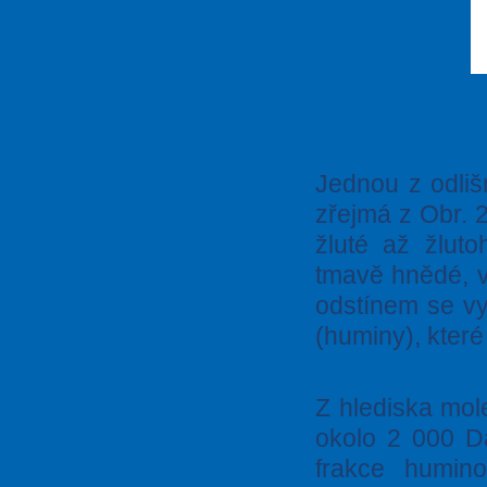
Jednou z odlišn
zřejmá z Obr. 2
žluté až žlut
tmavě hnědé, 
odstínem se vy
(huminy), kter
Z hlediska mol
okolo 2 000 Da
frakce humino