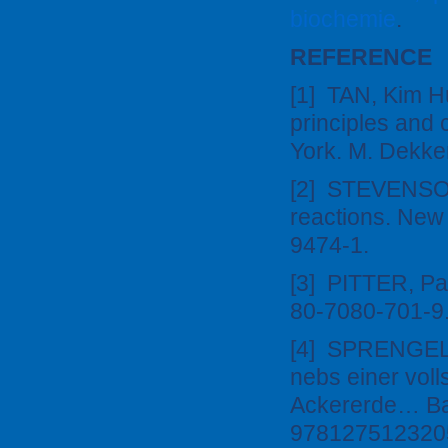
biochemie
.
REFERENCE
[1] TAN, Kim Hu
principles and 
York. M. Dekke
[2] STEVENSON,
reactions. New
9474-1.
[3] PITTER, Pa
80-7080-701-9
[4] SPRENGEL,
nebs einer vol
Ackererde… Bav
978127512320