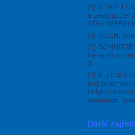
[5] BERZELIUS,
a Leipzig. Der
978019855818
[6] ODEN, Sven
[7] SCHNITZER
the environmen
0.
[8] KLÖCKING,
and pharmaceut
Polyisoprenoid
Weinheim. Wil
Další zajím