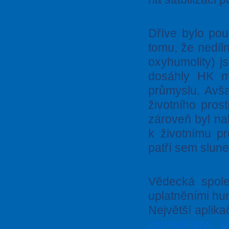
Dříve bylo pou
tomu, že nedíl
oxyhumolity) j
dosáhly HK mi
průmyslu. Avša
životního pros
zároveň byl nah
k životnímu pr
patří sem slune
Vědecká spole
uplatněními hu
Největší aplik
zemědělství, p