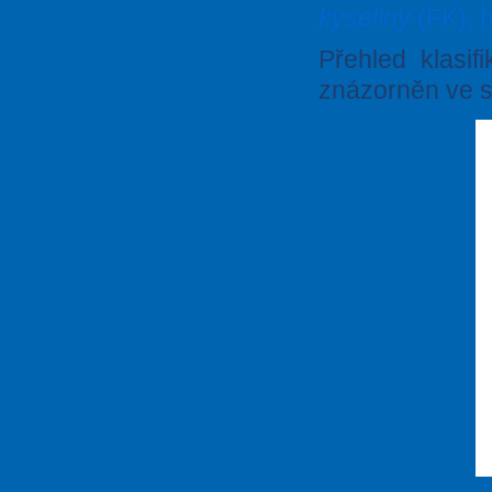
kyseliny
(FK),
Přehled klasif
znázorněn ve s