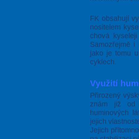
FK obsahují vy
nositelem kyse
chová kyselej
Samozřejmě i 
jako je tomu u
cyklech.
Využití hum
Přirozený výsk
znám již od 
huminových lát
jejich vlastno
Jejich přítomnos
na stabilizaci 