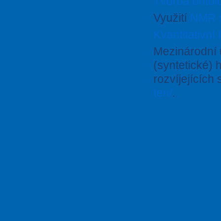
Tvorba ontol
Využití
NMR s
Kvantitativní
Mezinárodní 
(syntetické)
rozvíjejících
ten/
.