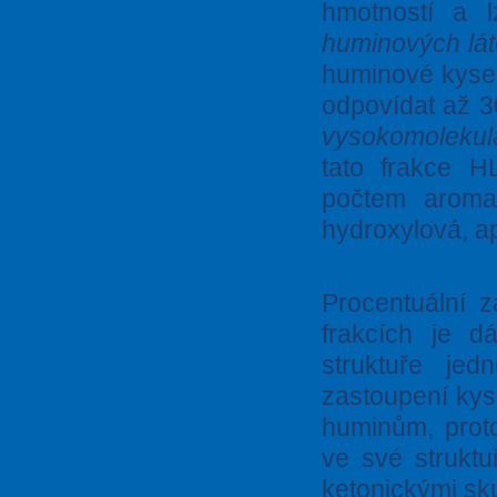
hmotností a l
huminových lát
huminové kyse
odpovídat až 3
vysokomolekulá
tato frakce H
počtem aromat
hydroxylová, ap
Procentuální z
frakcích je d
struktuře jed
zastoupení kys
huminům, prot
ve své struktu
ketonickými sk