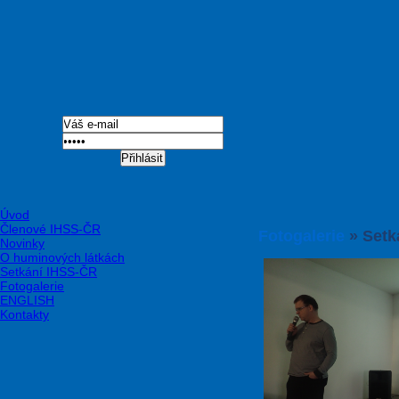
Přihlásit
Úvod
Členové IHSS-ČR
Fotogalerie
» Setk
Novinky
O huminových látkách
Setkání IHSS-ČR
Fotogalerie
ENGLISH
Kontakty