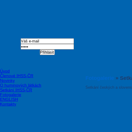
Přihlásit
Úvod
Členové IHSS-ČR
Fotogalerie
» Setk
Novinky
O huminových látkách
Setkání českých a sloven
Setkání IHSS-ČR
Fotogalerie
ENGLISH
Kontakty